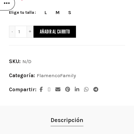
L
M
S
Elige tu talla
Falda Taranto cantidad
AÑADIR AL CARRITO
SKU:
N/D
Categoría:
FlamencoFamily
Compartir
Descripción